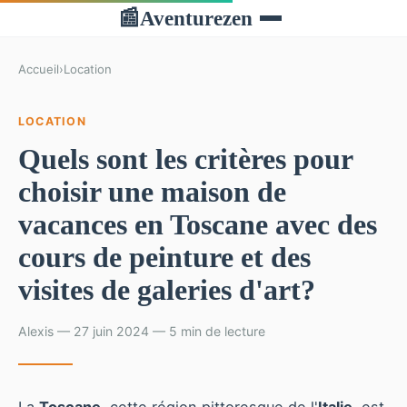
Aventurezen
📰
Accueil
›
Location
LOCATION
Quels sont les critères pour
choisir une maison de
vacances en Toscane avec des
cours de peinture et des
visites de galeries d'art?
Alexis — 27 juin 2024 — 5 min de lecture
La
Toscane
, cette région pittoresque de l'
Italie
, est