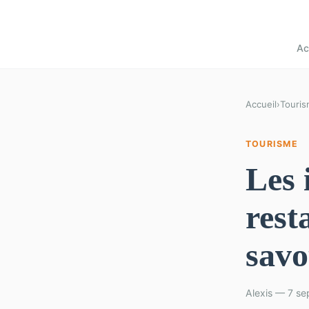
Ac
Accueil
›
Touri
TOURISME
Les 
rest
savo
Alexis — 7 s