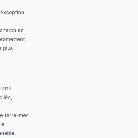
’exception.
echerchiez
promettent
s plus
lette,
oilés,
ne terre-mer
ie
enable.