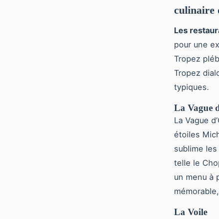
culinaire
Les restau
pour une ex
Tropez pléb
Tropez dial
typiques.
La Vague 
La Vague d’
étoiles Mic
sublime les
telle le Ch
un menu à p
mémorable, 
La Voile