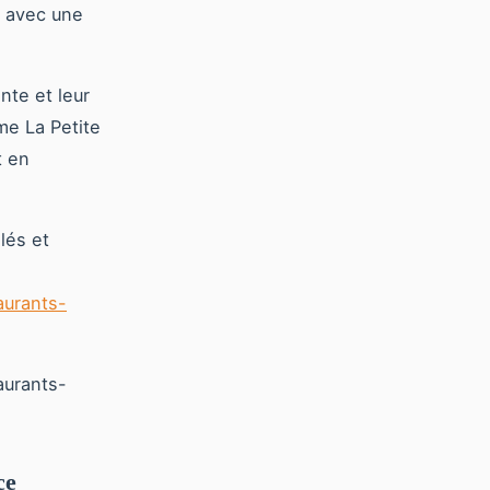
s avec une
nte et leur
me La Petite
t en
lés et
aurants-
aurants-
ce