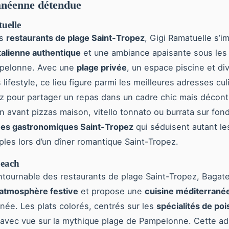
anéenne détendue
uelle
es
restaurants de plage Saint-Tropez
, Gigi Ramatuelle s’i
italienne authentique
et une ambiance apaisante sous les 
mpelonne. Avec une
plage privée
, un espace piscine et di
s lifestyle, ce lieu figure parmi les meilleures adresses cul
z pour partager un repas dans un cadre chic mais décont
n avant pizzas maison, vitello tonnato ou burrata sur fon
es gastronomiques Saint-Tropez
qui séduisent autant les
ples lors d’un dîner romantique Saint-Tropez.
Beach
ntournable des restaurants de plage Saint-Tropez, Bagat
atmosphère festive
et propose une
cuisine méditerrané
inée. Les plats colorés, centrés sur les
spécialités de poi
 avec vue sur la mythique plage de Pampelonne. Cette a