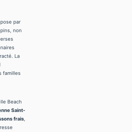
mpose par
pins, non
verses
inaires
racté. La
d
 familles
elle Beach
enne Saint-
ssons frais
,
dresse