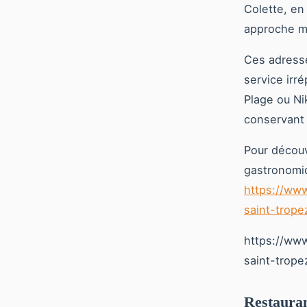
Colette, en
approche mi
Ces adresse
service irr
Plage ou Ni
conservant 
Pour découv
gastronomiq
https://www
saint-trope
https://www
saint-trope
Restauran