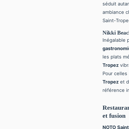
séduit auta
ambiance ch
Saint-Trope
Nikki Beac
Inégalable 
gastronomie
les plats m
Tropez
vibr
Pour celles
Tropez
et d
référence i
Restauran
et fusion
NOTO Saint