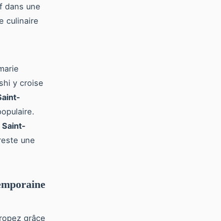
if dans une
 culinaire
marie
shi y croise
aint-
opulaire.
 Saint-
 reste une
temporaine
Tropez grâce