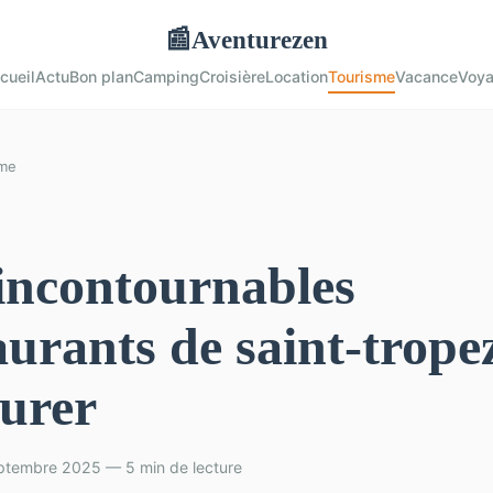
Aventurezen
📰
cueil
Actu
Bon plan
Camping
Croisière
Location
Tourisme
Vacance
Voy
sme
incontournables
aurants de saint-trope
urer
eptembre 2025 — 5 min de lecture