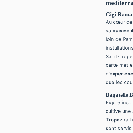
méditerr
Gigi Ramat
Au cœur d
sa
cuisine 
loin de Pa
installation
Saint-Trope
carte met e
d’
expérienc
que les cou
Bagatelle 
Figure inco
cultive une
Tropez
raff
sont servis