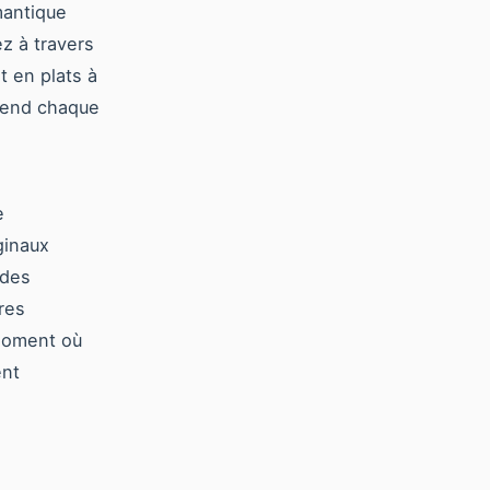
mantique
z à travers
t en plats à
 rend chaque
e
ginaux
 des
ures
 moment où
ent