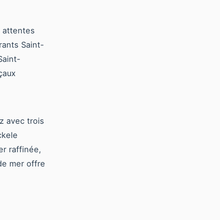
 attentes
rants Saint-
Saint-
çaux
z avec trois
ckele
r raffinée,
de mer offre