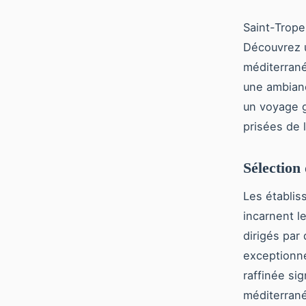
Saint-Trope
Découvrez 
méditerrané
une ambianc
un voyage g
prisées de l
Sélection
Les établis
incarnent l
dirigés par
exceptionne
raffinée si
méditerrané