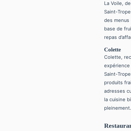
La Voile, d
Saint-Trope
des menus d
base de fru
repas d’aff
Colette
Colette, re
expérience 
Saint-Trope
produits fra
adresses cu
la cuisine 
pleinement
Restauran