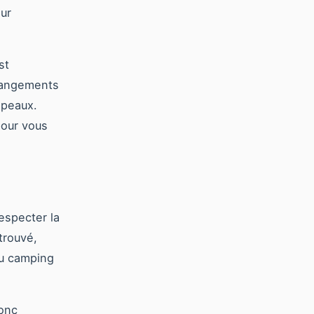
ur
st
changements
apeaux.
pour vous
especter la
trouvé,
du camping
donc