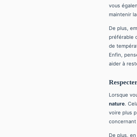
vous égalem
maintenir l
De plus, em
préférable 
de températ
Enfin, pens
aider à res
Respecter
Lorsque vou
nature
. Cel
voire plus 
concernant l
De plus, en