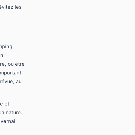
évitez les
amping
en
re, ou être
important
prévue, au
e et
la nature.
ivernal