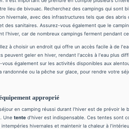
er. Il est important de prendre en compte plusieurs critèr
tre lieu de bivouac. Recherchez des campings qui sont b
son hivernale, avec des infrastructures tels que des abris 
et des sanitaires. Assurez-vous également que le campin
nt l'hiver, car de nombreux campings ferment pendant ce
llez à choisir un endroit qui offre un accès facile à de l'e
s peuvent geler en hiver, rendant l'accès à l'eau plus diffi
vous également sur les activités disponibles aux alentour
 la randonnée ou la pêche sur glace, pour rendre votre séj
'équipement approprié
 séjour en camping réussi durant l'hiver est de prévoir le 
t. Une
tente
d'hiver est indispensable. Ces tentes sont 
 intempéries hivernales et maintenir la chaleur à l'intérie