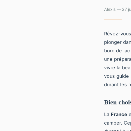
Alexis — 27 j
Rêvez-vous 
plonger dan
bord de lac 
une prépara
vivre la bea
vous guide 
durant les m
Bien choi
La
France
e
camper. Cep