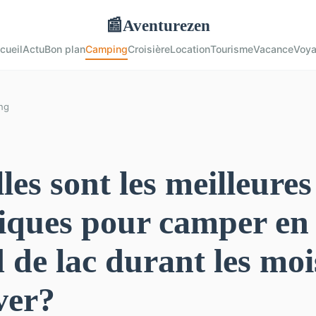
Aventurezen
📰
cueil
Actu
Bon plan
Camping
Croisière
Location
Tourisme
Vacance
Voy
ng
les sont les meilleures
iques pour camper en
 de lac durant les moi
ver?