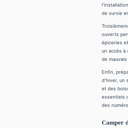
l'installati
de survie e
Troisièmem
ouverts pen
épiceries e
un accès à 
de mauvais
Enfin, prép
d'hiver, un
et des boi
essentiels 
des numéro
Camper da