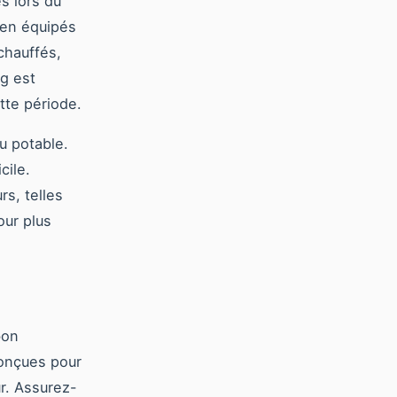
es lors du
ien équipés
chauffés,
g est
tte période.
au potable.
cile.
s, telles
our plus
bon
conçues pour
ur. Assurez-