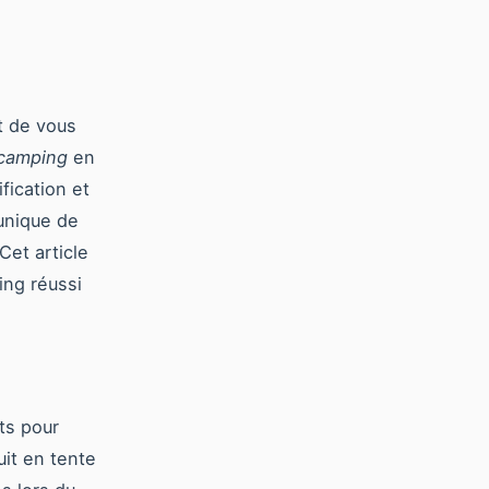
t de vous
camping
en
ification et
 unique de
Cet article
ing réussi
ts pour
it en tente