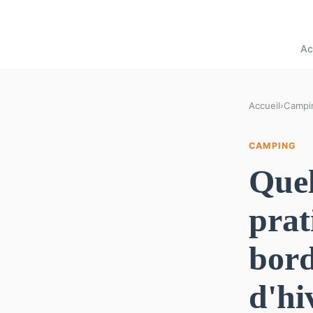
Ac
Accueil
›
Campi
CAMPING
Quel
prat
bord
d'hi