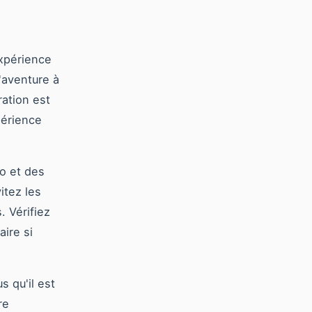
expérience
l'aventure à
ration est
périence
éo et des
itez les
 Vérifiez
aire si
 qu'il est
re