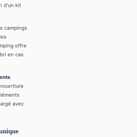
n d'un kit
es campings
les
mping offre
bri en cas
tente
nourriture
éléments
hargé avec
 unique