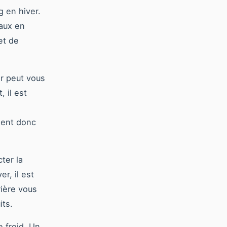
 en hiver.
naux en
et de
er peut vous
 il est
vient donc
ter la
r, il est
rière vous
its.
 froid. Un