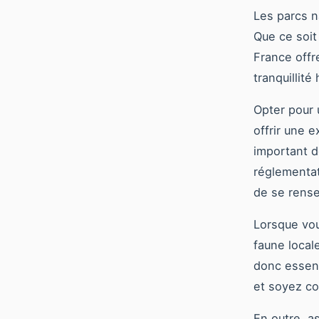
Les parcs n
Que ce soit
France offr
tranquillité
Opter pour
offrir une 
important 
réglementat
de se rense
Lorsque vou
faune local
donc essent
et soyez co
En outre, a