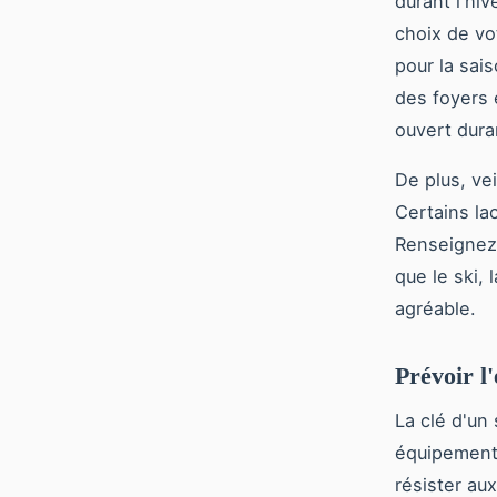
durant l'hiv
choix de vo
pour la sai
des foyers 
ouvert dura
De plus, vei
Certains lac
Renseignez-
que le ski,
agréable.
Prévoir l
La clé d'un
équipemen
résister aux