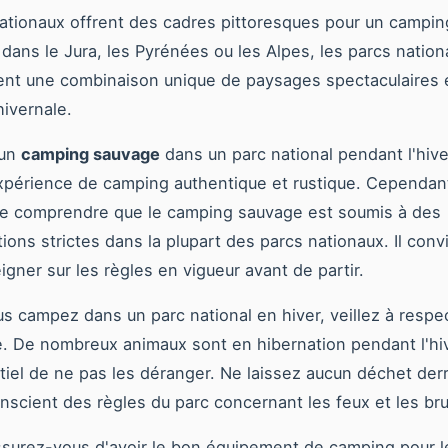
ationaux offrent des cadres pittoresques pour un camping
 dans le Jura, les Pyrénées ou les Alpes, les parcs natio
ent une combinaison unique de paysages spectaculaires 
 hivernale.
 un
camping sauvage
dans un parc national pendant l'hiv
expérience de camping authentique et rustique. Cependant,
de comprendre que le camping sauvage est soumis à des
ions strictes dans la plupart des parcs nationaux. Il con
igner sur les règles en vigueur avant de partir.
s campez dans un parc national en hiver, veillez à respec
e. De nombreux animaux sont en hibernation pendant l'hive
iel de ne pas les déranger. Ne laissez aucun déchet der
nscient des règles du parc concernant les feux et les bru
ssurez-vous d'avoir le bon équipement de camping pour le