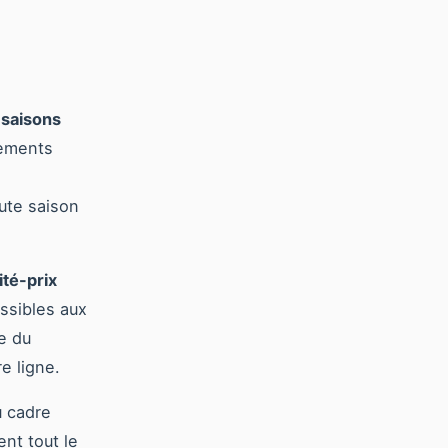
x
saisons
gements
aute saison
té-prix
ssibles aux
e du
e ligne.
u cadre
ent tout le