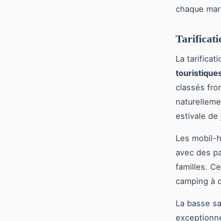
chaque mar
Tarificat
La tarifica
touristique
classés fro
naturellemen
estivale de 
Les mobil-h
avec des pa
familles. 
camping à d
La basse sa
exceptionn