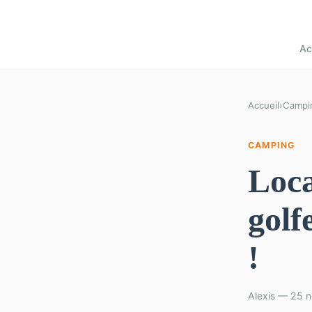
Ac
Accueil
›
Campi
CAMPING
Loca
golf
!
Alexis — 25 