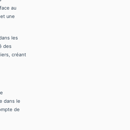
 face au
 et une
dans les
té des
iers, créant
ue
e dans le
compte de