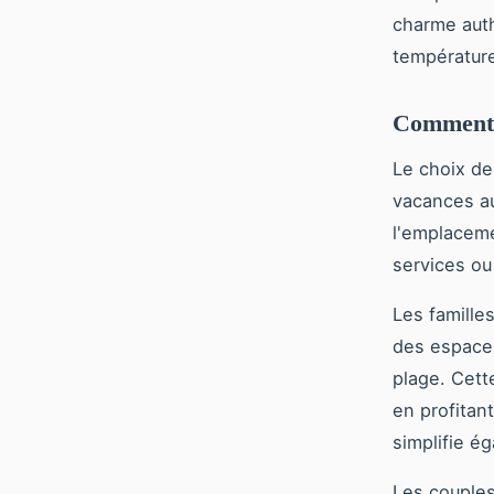
charme auth
température
Comment 
Le choix de
vacances au
l'emplaceme
services ou 
Les famille
des espaces
plage. Cett
en profitan
simplifie é
Les couples