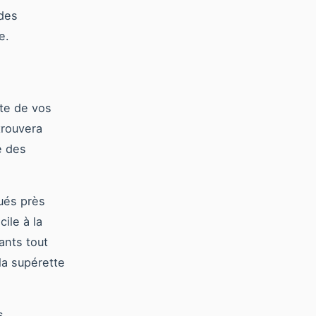
 des
e.
te de vos
trouvera
é des
tués près
ile à la
ants tout
la supérette
s