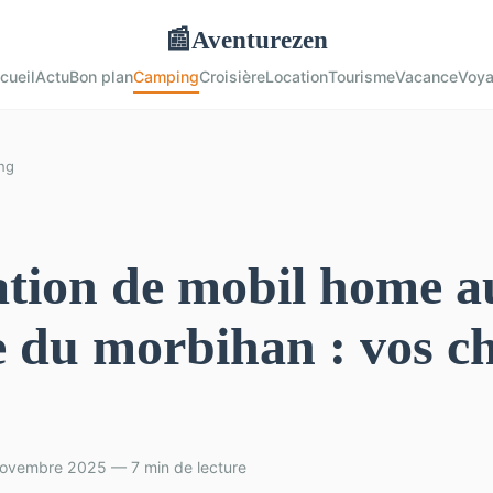
Aventurezen
📰
cueil
Actu
Bon plan
Camping
Croisière
Location
Tourisme
Vacance
Voy
ng
tion de mobil home a
e du morbihan : vos c
novembre 2025 — 7 min de lecture