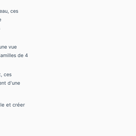
eau, ces
e
s
 une vue
familles de 4
, ces
ent d'une
le et créer