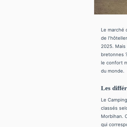
Le marché 
de l'hôtell
2025. Mais 
bretonnes 
le confort 
du monde.
Les diffé
Le Camping
classés selo
Morbihan. C
qui corresp