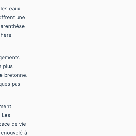
 les eaux
offrent une
parenthèse
phère
ergements
 plus
re bretonne.
lques pas
ement
. Les
pace de vie
 renouvelé à