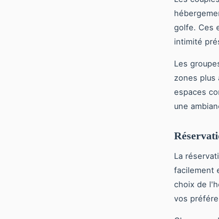
hébergeme
golfe. Ces 
intimité pr
Les groupes
zones plus 
espaces com
une ambianc
Réservati
La réservat
facilement 
choix de l'
vos préfére