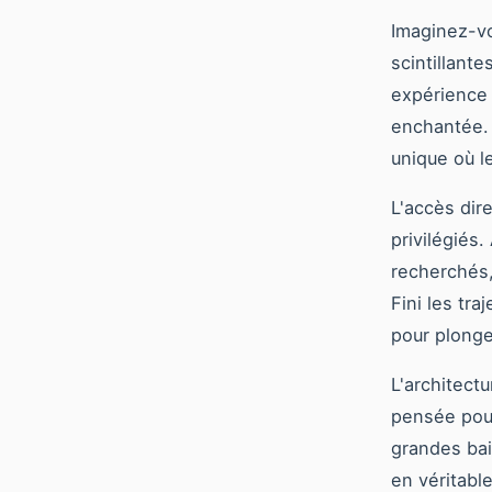
Imaginez-vo
scintillant
expérience 
enchantée.
unique où l
L'accès dir
privilégiés
recherchés,
Fini les tra
pour plonge
L'architect
pensée pou
grandes bai
en véritabl