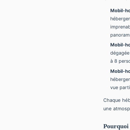
Mobil-h
hébergem
imprenab
panoram
Mobil-h
dégagée s
à 8 pers
Mobil-h
hébergem
vue parti
Chaque hébe
une atmosph
Pourquoi 