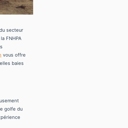
du secteur
e la FNHPA
es
n
vous offre
elles baies
eusement
le golfe du
expérience